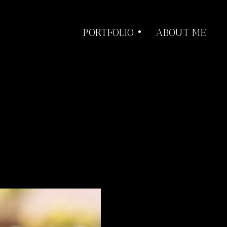
PORTFOLIO •
ABOUT ME
Film
Music Video
Other